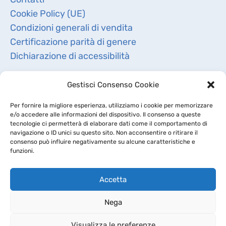
Cookie Policy (UE)
Condizioni generali di vendita
Certificazione parità di genere
Dichiarazione di accessibilità
Gestisci Consenso Cookie
Per fornire la migliore esperienza, utilizziamo i cookie per memorizzare
e/o accedere alle informazioni del dispositivo. Il consenso a queste
tecnologie ci permetterà di elaborare dati come il comportamento di
navigazione o ID unici su questo sito. Non acconsentire o ritirare il
consenso può influire negativamente su alcune caratteristiche e
funzioni.
Accetta
Copyright 2019 -
BioRep Srl
- CAP. SOC. DELIBERATO €
Nega
4.000.000,00 I.V. - Cod. Fisc. e Iscriz. Reg. Imprese di
Visualizza le preferenze
Milano 03891970968 - R.E.A. di Milano 1709582 - P.IVA