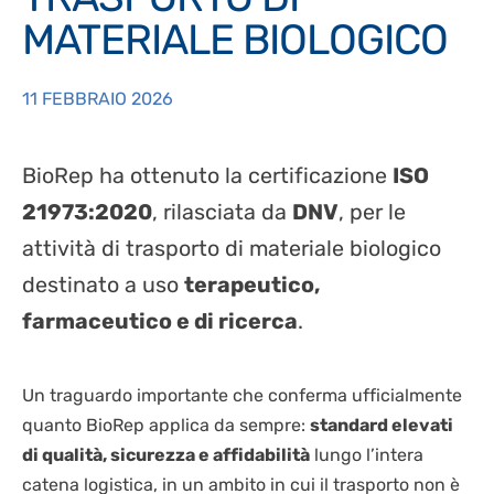
BIOLOGIA CELLULARE
LAVORA CON NOI
MATERIALE BIOLOGICO
IT
CRIOCHIRURGIA
BIOLOGIA MOLECOLARE
CONSUMABILI
EN
SEQUENZIAMENTO NGS
11 FEBBRAIO 2026
DISPOSITIVI DI PROTEZIONE INDIVIDUALE
BioRep ha ottenuto la certificazione
ISO
21973:2020
, rilasciata da
DNV
, per le
attività di trasporto di materiale biologico
destinato a uso
terapeutico,
farmaceutico e di ricerca
.
Un traguardo importante che conferma ufficialmente
quanto BioRep applica da sempre:
standard elevati
di qualità, sicurezza e affidabilità
lungo l’intera
catena logistica, in un ambito in cui il trasporto non è