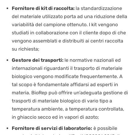
BIOLOGIA CELLULARE
LAVORA CON NOI
IT
Fornitore di kit di raccolta:
la standardizzazione
CRIOCHIRURGIA
BIOLOGIA MOLECOLARE
del materiale utilizzato porta ad una riduzione della
CONSUMABILI
EN
SEQUENZIAMENTO NGS
variabilità del campione ottenuto. I kit vengono
DISPOSITIVI DI PROTEZIONE INDIVIDUALE
studiati in collaborazione con il cliente dopo di che
vengono assemblati e distribuiti ai centri raccolta
su richiesta;
Gestore dei trasporti:
le normative nazionali ed
internazionali riguardanti il trasporto di materiale
biologico vengono modificate frequentemente. A
tal scopo è fondamentale affidarsi ad esperti in
materia. BioRep può offrire un’adeguata gestione di
trasporti di materiale biologico di vario tipo a
temperatura ambiente, a temperatura controllata,
in ghiaccio secco ed in vapori di azoto;
Fornitore di servizi di laboratorio:
è possibile