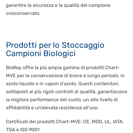
BIOLOGIA CELLULARE
LAVORA CON NOI
garantire la sicurezza e la qualità del campione
IT
CRIOCHIRURGIA
crioconservato.
BIOLOGIA MOLECOLARE
CONSUMABILI
EN
SEQUENZIAMENTO NGS
DISPOSITIVI DI PROTEZIONE INDIVIDUALE
Prodotti per lo Stoccaggio
Campioni Biologici
BioRep offre la più ampia gamma di prodotti Chart-
MVE per la conservazione di breve e lungo periodo, in
azoto liquido e in vapori d’azoto. Questi contenitori,
sottoposti ai più rigidi controlli di qualità, garantiscono
la migliore performance del vuoto, un alto livello di
affidabilità e un’elevata resistenza all’uso.
Certificati dei prodotti Chart-MVE: CE, MDD, UL, IATA,
TGA e ISO 9001