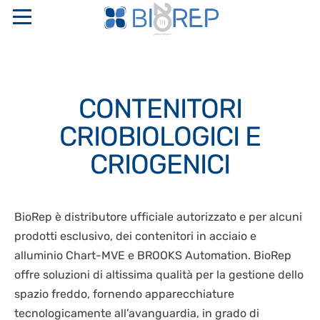
HOME
CONTENITORI
CHI SIAMO
CRIOBIOLOGICI E
PROFILO AZIENDALE
SERVIZI
CRIOGENICI
IL GRUPPO SAPIO
INTERNATIONAL FULL SERVICE BIO-DIGITAL CRO
PRODOTTI
CODICE ETICO E MODELLI ORGANIZZATIVI
GESTIONE TRASPORTI E LOGISTICA
BioRep è distributore ufficiale autorizzato e per alcuni
NETWORK DI RICERCA
CENTRI DI STOCCAGGIO “CHIAVI IN MANO”
GENETICA PERINATALE
DEPOSITO FARMACEUTICO
prodotti esclusivo, dei contenitori in acciaio e
CERTIFICAZIONI DI QUALITÀ
CONTENITORI CRIOBIOLOGICI E CRIOGENICI
alluminio Chart-MVE e BROOKS Automation. BioRep
CRIOCONSERVAZIONE CONTO TERZI
NEWS
STAKEHOLDER
CONGELATORI A DISCESA PROGRAMMATA
offre soluzioni di altissima qualità per la gestione dello
CRIOCONSERVAZIONE GMP
POLITICA PER LA SICUREZZA, LA QUALITÀ E
spazio freddo, fornendo apparecchiature
SISTEMI DI MONITORAGGIO E CONTROLLO
CONTATTI
DISASTER RECOVERY PLAN
L’AMBIENTE
tecnologicamente all’avanguardia, in grado di
MONITORAGGIO LIVELLI DI SOTT’OSSIGENAZIONE