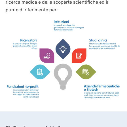
ricerca medica e delle scoperte scientifiche ed è
BIOLOGIA CELLULARE
LAVORA CON NOI
IT
CRIOCHIRURGIA
punto di riferimento per:
BIOLOGIA MOLECOLARE
CONSUMABILI
EN
SEQUENZIAMENTO NGS
DISPOSITIVI DI PROTEZIONE INDIVIDUALE