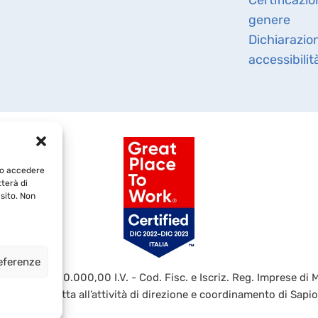
genere
Dichiarazio
accessibilit
e/o accedere
tterà di
sito. Non
referenze
ATO € 4.000.000,00 I.V. - Cod. Fisc. e Iscriz. Reg. Imprese di
ietà soggetta all’attività di direzione e coordinamento di Sapio 