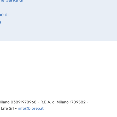
ne di
à
 Milano 03891970968 - R.E.A. di Milano 1709582 -
Life Srl -
info@biorep.it