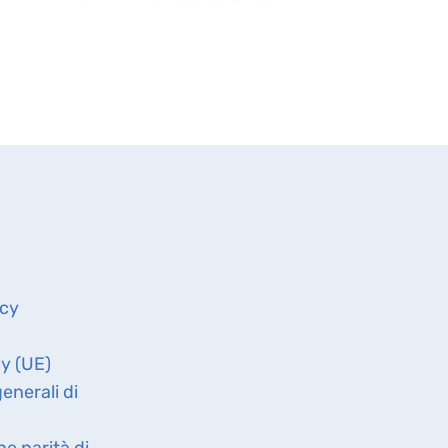
icy
cy (UE)
enerali di
ne parità di