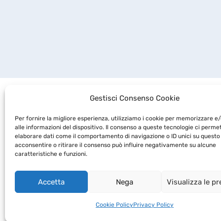
Gestisci Consenso Cookie
Per fornire la migliore esperienza, utilizziamo i cookie per memorizzare 
alle informazioni del dispositivo. Il consenso a queste tecnologie ci perme
elaborare dati come il comportamento di navigazione o ID unici su questo 
acconsentire o ritirare il consenso può influire negativamente su alcune
caratteristiche e funzioni.
Accetta
Nega
Visualizza le p
Copyright 2019 -
BioRep Srl
- CAP. SOC. DELIBER
P.IVA 03891970968 - Soc
Cookie Policy
Privacy Policy