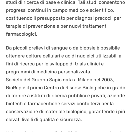
studi di ricerca di base e clinica. Tali studi consentono
BIOLOGIA CELLULARE
LAVORA CON NOI
IT
CRIOCHIRURGIA
progressi continui in campo medico e scientifico,
BIOLOGIA MOLECOLARE
costituendo il presupposto per diagnosi precoci, per
CONSUMABILI
EN
SEQUENZIAMENTO NGS
terapie di prevenzione e per nuovi trattamenti
DISPOSITIVI DI PROTEZIONE INDIVIDUALE
farmacologici.
Da piccoli prelievi di sangue o da biopsie è possibile
ottenere colture cellulari e acidi nucleici utilizzabili a
fini di ricerca per lo sviluppo di trials clinici e
programmi di medicina personalizzata.
Società del Gruppo Sapio nata a Milano nel 2003,
BioRep è il primo Centro di Risorse Biologiche in grado
di fornire a istituti di ricerca pubblici e privati, aziende
biotech e farmaceutiche servizi conto terzi per la
conservazione di materiale biologico, garantendo i più
elevati livelli di qualità e sicurezza.