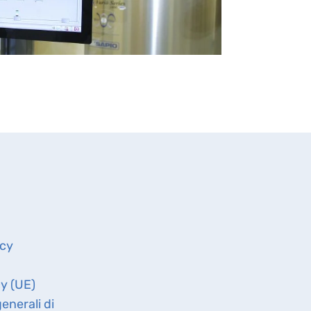
icy
cy (UE)
enerali di