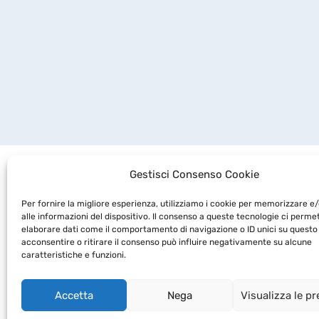
Gestisci Consenso Cookie
Per fornire la migliore esperienza, utilizziamo i cookie per memorizzare 
alle informazioni del dispositivo. Il consenso a queste tecnologie ci perme
elaborare dati come il comportamento di navigazione o ID unici su questo 
acconsentire o ritirare il consenso può influire negativamente su alcune
caratteristiche e funzioni.
Accetta
Nega
Visualizza le p
Copyright 2019 -
BioRep Srl
- CAP. SOC. DELIBER