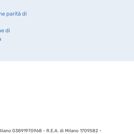
ne parità di
ne di
à
 Milano 03891970968 - R.E.A. di Milano 1709582 -