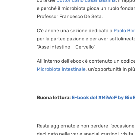
cura del
Dottor Carlo Casamassima
, il rapp
e perché il microbiota gioca un ruolo fonda
Professor Francesco De Seta.
C’è anche una sezione dedicata a
Paolo Bor
per la partecipazione e per aver sottolineat
“Asse intestino – Cervello”
All’interno dell’ebook è contenuto un codice
Microbiota intestinale
, un’opportunità in più
Buona lettura:
E-book del #MiWeF by Bio
Resta aggiornato e non perdere l’occasione p
declinato nelle varie specializzazioni, visita