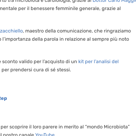
orto tra microbiota e cardiologia, grazie al
Dottor Carlo Maggi
mentale per il benessere femminile generale, grazie al
zacchiello
, maestro della comunicazione, che ringraziamo
o l’importanza della parola in relazione al sempre più noto
 sconto valido per l’acquisto di un
kit per l’analisi del
 per prendersi cura di sé stessi.
Rep
er scoprire il loro parere in merito al “mondo Microbiota”
 il nostro canale
YouTube