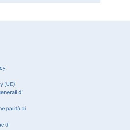
icy
cy (UE)
enerali di
ne parità di
ne di