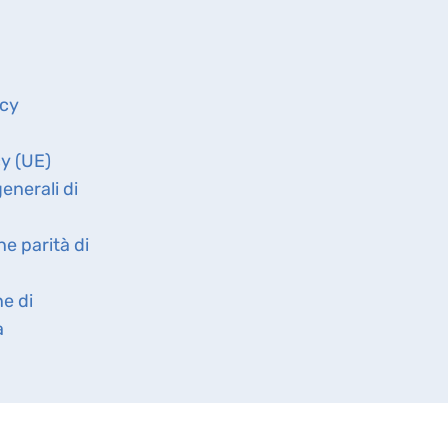
icy
cy (UE)
enerali di
ne parità di
ne di
à