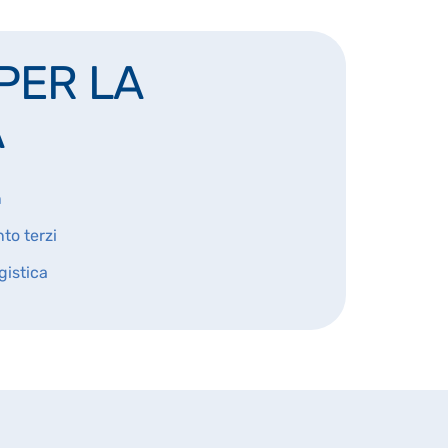
 PER LA
A
n
to terzi
gistica