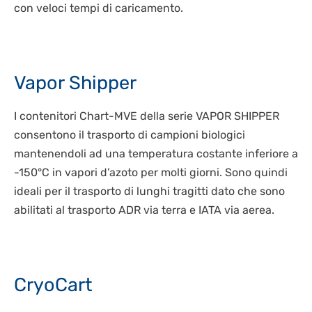
con veloci tempi di caricamento.
BIOLOGIA CELLULARE
LAVORA CON NOI
IT
CRIOCHIRURGIA
BIOLOGIA MOLECOLARE
CONSUMABILI
EN
SEQUENZIAMENTO NGS
DISPOSITIVI DI PROTEZIONE INDIVIDUALE
Vapor Shipper
I contenitori Chart-MVE della serie VAPOR SHIPPER
consentono il trasporto di campioni biologici
mantenendoli ad una temperatura costante inferiore a
-150°C in vapori d’azoto per molti giorni. Sono quindi
ideali per il trasporto di lunghi tragitti dato che sono
abilitati al trasporto ADR via terra e IATA via aerea.
CryoCart