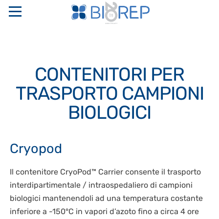
HOME
CONTENITORI PER
CHI SIAMO
TRASPORTO CAMPIONI
PROFILO AZIENDALE
SERVIZI
BIOLOGICI
IL GRUPPO SAPIO
INTERNATIONAL FULL SERVICE BIO-DIGITAL CRO
PRODOTTI
CODICE ETICO E MODELLI ORGANIZZATIVI
GESTIONE TRASPORTI E LOGISTICA
Cryopod
NETWORK DI RICERCA
CENTRI DI STOCCAGGIO “CHIAVI IN MANO”
GENETICA PERINATALE
DEPOSITO FARMACEUTICO
CERTIFICAZIONI DI QUALITÀ
CONTENITORI CRIOBIOLOGICI E CRIOGENICI
Il contenitore CryoPod™ Carrier consente il trasporto
CRIOCONSERVAZIONE CONTO TERZI
NEWS
STAKEHOLDER
interdipartimentale / intraospedaliero di campioni
CONGELATORI A DISCESA PROGRAMMATA
CRIOCONSERVAZIONE GMP
biologici mantenendoli ad una temperatura costante
POLITICA PER LA SICUREZZA, LA QUALITÀ E
SISTEMI DI MONITORAGGIO E CONTROLLO
CONTATTI
DISASTER RECOVERY PLAN
L’AMBIENTE
inferiore a -150°C in vapori d’azoto fino a circa 4 ore
MONITORAGGIO LIVELLI DI SOTT’OSSIGENAZIONE