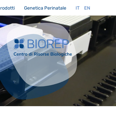
rodotti
Genetica Perinatale
IT
EN