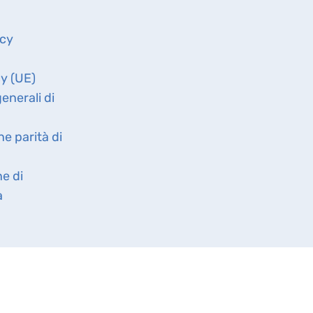
icy
cy (UE)
enerali di
ne parità di
ne di
à