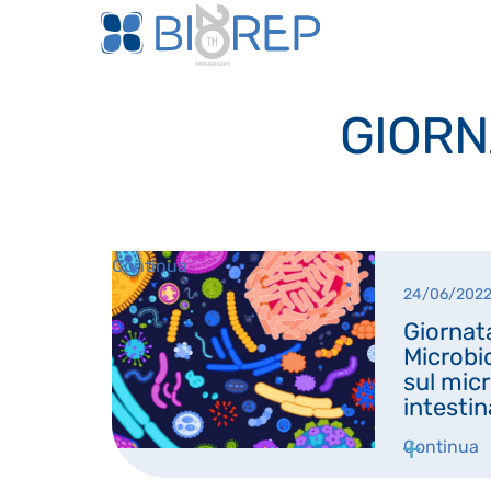
GIORN
Continua
24/06/202
Giornat
Microbi
sul mic
intestin
Continua