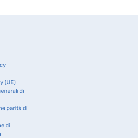
icy
cy (UE)
enerali di
ne parità di
ne di
à