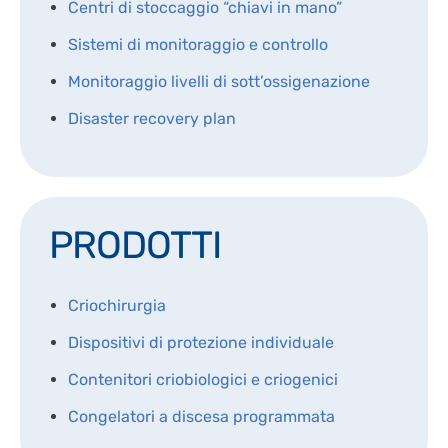
Centri di stoccaggio “chiavi in mano”
BIOLOGIA CELLULARE
LAVORA CON NOI
IT
CRIOCHIRURGIA
Sistemi di monitoraggio e controllo
BIOLOGIA MOLECOLARE
CONSUMABILI
EN
SEQUENZIAMENTO NGS
Monitoraggio livelli di sott’ossigenazione
DISPOSITIVI DI PROTEZIONE INDIVIDUALE
Disaster recovery plan
PRODOTTI
Criochirurgia
Dispositivi di protezione individuale
Contenitori criobiologici e criogenici
Congelatori a discesa programmata